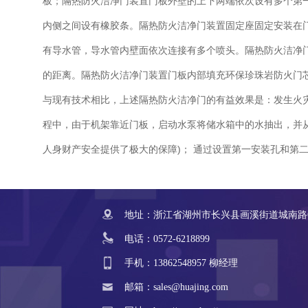
板；隔热防火洁净门装置门板外壁的上下两端依次设有多个第一
内侧之间设有橡胶条。隔热防火洁净门装置固定座固定安装在
有导水管，导水管内壁面依次连接有多个喷头。隔热防火洁净
的距离。隔热防火洁净门装置门板内部填充环保珍珠岩防火门
与现有技术相比，上述隔热防火洁净门的有益效果是：发生火
程中，由于机架靠近门板，启动水泵将储水箱中的水抽出，并
人身财产安全提供了极大的保障)； 通过设置第一安装孔和第
地址：浙江省湖州市长兴县画溪街道城南路
电话：0572-6218899
手机：13862548957 柳经理
邮箱：sales@huajing.com