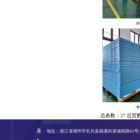
净
净
总条数：27 总页
地址：浙江省湖州市长兴县画溪街道城南路61号